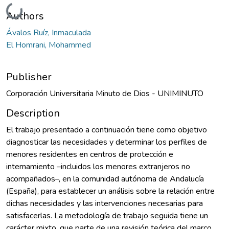
Loading...
Authors
Ávalos Ruíz, Inmaculada
El Homrani, Mohammed
Publisher
Corporación Universitaria Minuto de Dios - UNIMINUTO
Description
El trabajo presentado a continuación tiene como objetivo
diagnosticar las necesidades y determinar los perfiles de
menores residentes en centros de protección e
internamiento –incluidos los menores extranjeros no
acompañados–, en la comunidad autónoma de Andalucía
(España), para establecer un análisis sobre la relación entre
dichas necesidades y las intervenciones necesarias para
satisfacerlas. La metodología de trabajo seguida tiene un
carácter mixto, que parte de una revisión teórica del marco