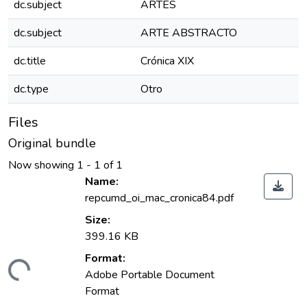
dc.subject
ARTES
dc.subject
ARTE ABSTRACTO
dc.title
Crónica XIX
dc.type
Otro
Files
Original bundle
Now showing
1 - 1 of 1
Name:
repcumd_oi_mac_cronica84.pdf
Size:
399.16 KB
Format:
ading...
Adobe Portable Document
Format