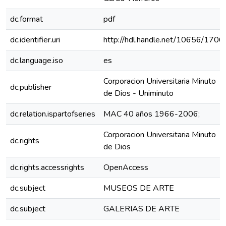
dc.format
pdf
dc.identifier.uri
http://hdl.handle.net/10656/1706
dc.language.iso
es
Corporacion Universitaria Minuto
dc.publisher
de Dios - Uniminuto
dc.relation.ispartofseries
MAC 40 años 1966-2006;
Corporacion Universitaria Minuto
dc.rights
de Dios
dc.rights.accessrights
OpenAccess
dc.subject
MUSEOS DE ARTE
dc.subject
GALERIAS DE ARTE