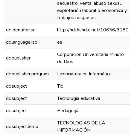
secuestro, venta, abuso sexual,
explotación laboral o económica y
trabajos riesgosos.
dc.identifier.uri
http://hdl.handle.net/10656/3180
dc.language.iso
es
Corporación Universitaria Minuto
dc.publisher
de Dios
dc.publisher.program
Licenciatura en Informática
dc.subject
Tic
dc.subject
Tecnología educativa
dc.subject
Pedagogía
TECNOLOGÍAS DE LA
dc.subject.lemb
INFORMACIÓN