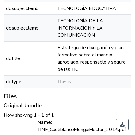
dc.subject.lemb
TECNOLOGÍA EDUCATIVA
TECNOLOGÍA DE LA
dc.subject.lemb
INFORMACIÓN Y LA
COMUNICACIÓN
Estrategia de divulgación y plan
formativo sobre el manejo
dc.title
apropiado, responsable y seguro
de las TIC
dc.type
Thesis
Files
Original bundle
Now showing
1 - 1 of 1
Name:
TINF_CastiblancoMonguiHector_2014.pdf