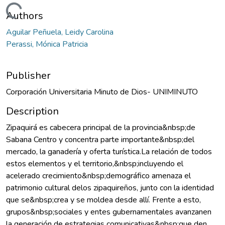
ading...
Authors
Aguilar Peñuela, Leidy Carolina
Perassi, Mónica Patricia
Publisher
Corporación Universitaria Minuto de Dios- UNIMINUTO
Description
Zipaquirá es cabecera principal de la provincia&nbsp;de
Sabana Centro y concentra parte importante&nbsp;del
mercado, la ganadería y oferta turística.La relación de todos
estos elementos y el territorio,&nbsp;incluyendo el
acelerado crecimiento&nbsp;demográfico amenaza el
patrimonio cultural delos zipaquireños, junto con la identidad
que se&nbsp;crea y se moldea desde allí. Frente a esto,
grupos&nbsp;sociales y entes gubernamentales avanzanen
la generación de estrategias comunicativas&nbsp;que den