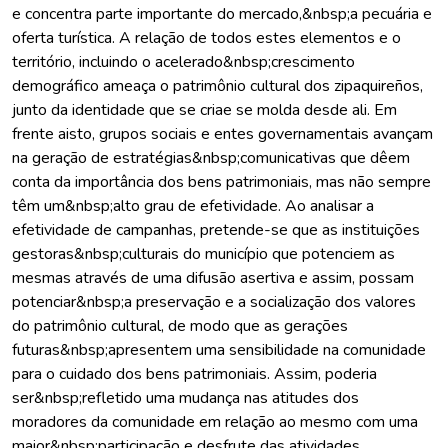
e concentra parte importante do mercado,&nbsp;a pecuária e
oferta turística. A relação de todos estes elementos e o
território, incluindo o acelerado&nbsp;crescimento
demográfico ameaça o patrimônio cultural dos zipaquireños,
junto da identidade que se criae se molda desde ali. Em
frente aisto, grupos sociais e entes governamentais avançam
na geração de estratégias&nbsp;comunicativas que dêem
conta da importância dos bens patrimoniais, mas não sempre
têm um&nbsp;alto grau de efetividade. Ao analisar a
efetividade de campanhas, pretende-se que as instituições
gestoras&nbsp;culturais do município que potenciem as
mesmas através de uma difusão asertiva e assim, possam
potenciar&nbsp;a preservação e a socialização dos valores
do patrimônio cultural, de modo que as gerações
futuras&nbsp;apresentem uma sensibilidade na comunidade
para o cuidado dos bens patrimoniais. Assim, poderia
ser&nbsp;refletido uma mudança nas atitudes dos
moradores da comunidade em relação ao mesmo com uma
maior&nbsp;participação e desfrute das atividades