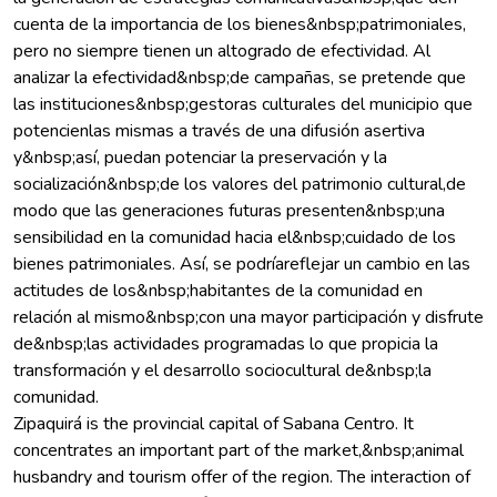
cuenta de la importancia de los bienes&nbsp;patrimoniales,
pero no siempre tienen un altogrado de efectividad. Al
analizar la efectividad&nbsp;de campañas, se pretende que
las instituciones&nbsp;gestoras culturales del municipio que
potencienlas mismas a través de una difusión asertiva
y&nbsp;así, puedan potenciar la preservación y la
socialización&nbsp;de los valores del patrimonio cultural,de
modo que las generaciones futuras presenten&nbsp;una
sensibilidad en la comunidad hacia el&nbsp;cuidado de los
bienes patrimoniales. Así, se podríareflejar un cambio en las
actitudes de los&nbsp;habitantes de la comunidad en
relación al mismo&nbsp;con una mayor participación y disfrute
de&nbsp;las actividades programadas lo que propicia la
transformación y el desarrollo sociocultural de&nbsp;la
comunidad.
Zipaquirá is the provincial capital of Sabana Centro. It
concentrates an important part of the market,&nbsp;animal
husbandry and tourism offer of the region. The interaction of