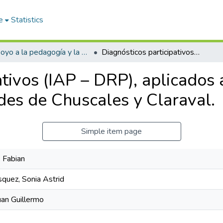
e
Statistics
Apoyo a la pedagogía y la didáctica
Diagnósticos participativos (IAP – DRP), aplicados a la agricultura: el caso de las comunidades de Chuscales y Claraval.
tivos (IAP – DRP), aplicados a
des de Chuscales y Claraval.
Simple item page
 Fabian
quez, Sonia Astrid
an Guillermo