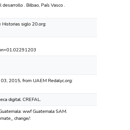
desarrollo . Bilbao, País Vasco .
 Historias siglo 20.org:
atron=01.02291203
11 03, 2015, from UAEM Redalyc.org:
teca digital. CREFAL.
. Guatemala: wwf Guatemala SAM.
imate_ change/: