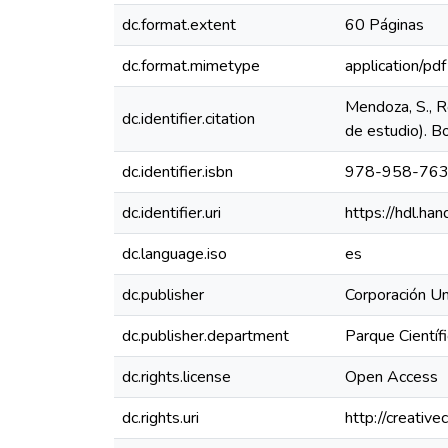
dc.format.extent
60 Páginas
dc.format.mimetype
application/pdf
Mendoza, S., Ro
dc.identifier.citation
de estudio). B
dc.identifier.isbn
978-958-763
dc.identifier.uri
https://hdl.h
dc.language.iso
es
dc.publisher
Corporación Un
dc.publisher.department
Parque Científ
dc.rights.license
Open Access
dc.rights.uri
http://creativ