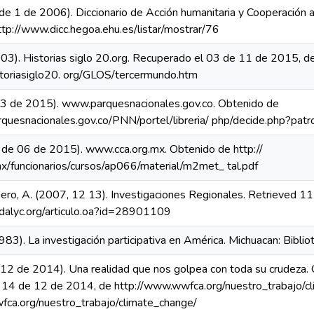
de 1 de 2006). Diccionario de Acción humanitaria y Cooperación al 
tp://www.dicc.hegoa.ehu.es/listar/mostrar/76
2003). Historias siglo 20.org. Recuperado el 03 de 11 de 2015, de
storiasiglo20. org/GLOS/tercermundo.htm
3 de 2015). www.parquesnacionales.gov.co. Obtenido de
rquesnacionales.gov.co/PNN/portel/libreria/ php/decide.php?p
 de 06 de 2015). www.cca.org.mx. Obtenido de http://
x/funcionarios/cursos/ap066/material/m2met_ tal.pdf
ro, A. (2007, 12 13). Investigaciones Regionales. Retrieved 
edalyc.org/articulo.oa?id=28901109
983). La investigación participativa en América. Michuacan: Biblio
2 de 2014). Una realidad que nos golpea con toda su crudeza
 14 de 12 de 2014, de http://www.wwfca.org/nuestro_trabajo/cl
fca.org/nuestro_trabajo/climate_change/