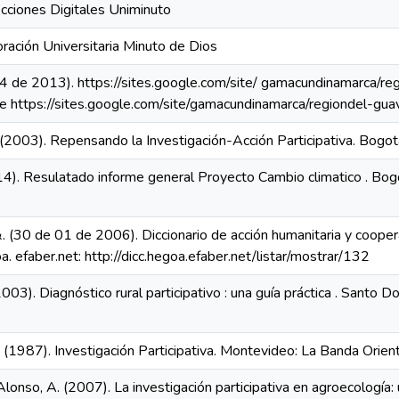
cciones Digitales Uniminuto
ración Universitaria Minuto de Dios
. (4 de 2013). https://sites.google.com/site/ gamacundinamarca/r
 https://sites.google.com/site/gamacundinamarca/regiondel-gua
(2003). Repensando la Investigación-Acción Participativa. Bogo
014). Resulatado informe general Proyecto Cambio climatico . Bogo
&. (30 de 01 de 2006). Diccionario de acción humanitaria y cooper
oa. efaber.net: http://dicc.hegoa.efaber.net/listar/mostrar/132
003). Diagnóstico rural participativo : una guía práctica . Santo
R. (1987). Investigación Participativa. Montevideo: La Banda Orient
lonso, A. (2007). La investigación participativa en agroecología: