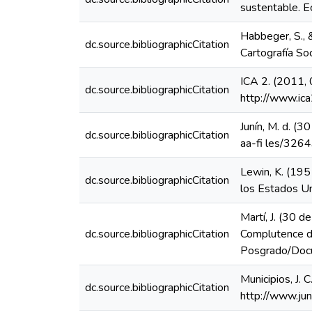
sustentable. E
Habbeger, S., &
dc.source.bibliographicCitation
Cartografía Soc
ICA 2. (2011, 
dc.source.bibliographicCitation
http://www.ica
Junín, M. d. (3
dc.source.bibliographicCitation
aa-fi les/32
Lewin, K. (195
dc.source.bibliographicCitation
los Estados Un
Martí, J. (30 d
dc.source.bibliographicCitation
Complutence d
Posgrado/Docu
Municipios, J.
dc.source.bibliographicCitation
http://www.jun