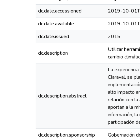
dc.date.accessioned
2019-10-01T
dc.date.available
2019-10-01T
dc.date.issued
2015
Utilizar herram
dc.description
cambio climátic
La experiencia
Claraval, se p
implementación
alto impacto a
dc.description.abstract
relación con la
aportan a la m
información, l
participación d
dc.description.sponsorship
Gobernación de