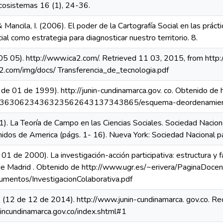
cosistemas 16 (1), 24-36.
 Mancila, I. (2006). El poder de la Cartografía Social en las prá
ial como estrategia para diagnosticar nuestro territorio. 8.
05 05). http://www.ica2.com/. Retrieved 11 03, 2015, from http
2.com/img/docs/ Transferencia_de_tecnologia.pdf
0 de 01 de 1999). http://junin-cundinamarca.gov. co. Obtenido de 
643630623436323562643137343865/esquema-deordenamiento-
1). La Teoría de Campo en las Ciencias Sociales. Sociedad Naciona
idos de America (págs. 1- 16). Nueva York: Sociedad Nacional par
e 01 de 2000). La investigación-acción participativa: estructura y 
e Madrid . Obtenido de http://www.ugr.es/~erivera/PaginaDocen
mentos/InvestigacionColaborativa.pdf
 C. (12 de 12 de 2014). http://www.junin-cundinamarca. gov.co. 
incundinamarca.gov.co/index.shtml#1