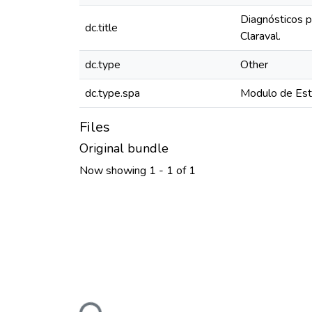
Diagnósticos p
dc.title
Claraval.
dc.type
Other
dc.type.spa
Modulo de Est
Files
Original bundle
Now showing
1 - 1 of 1