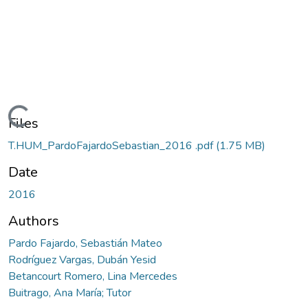
Loading...
Files
T.HUM_PardoFajardoSebastian_2016 .pdf
(1.75 MB)
Date
2016
Authors
Pardo Fajardo, Sebastián Mateo
Rodríguez Vargas, Dubán Yesid
Betancourt Romero, Lina Mercedes
Buitrago, Ana María; Tutor