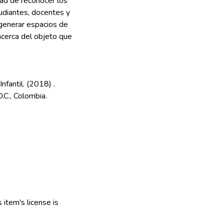
dad de reconocer los
udiantes, docentes y
 generar espacios de
acerca del objeto que
nfantil. (2018) .
D.C., Colombia.
item's license is