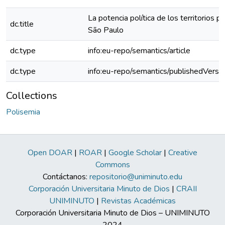
La potencia política de los territorios p
dc.title
São Paulo
dc.type
info:eu-repo/semantics/article
dc.type
info:eu-repo/semantics/publishedVersi
Collections
Polisemia
Open DOAR
|
ROAR
|
Google Scholar
|
Creative
Commons
Contáctanos:
repositorio@uniminuto.edu
Corporación Universitaria Minuto de Dios
|
CRAII
UNIMINUTO
|
Revistas Académicas
Corporación Universitaria Minuto de Dios – UNIMINUTO
2024