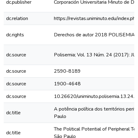
dc.publisher
Corporación Universitaria Minuto de 
dc.relation
https://revistas.uniminuto.edu/index.p
dc.rights
Derechos de autor 2018 POLISEMIA
dc.source
Polisemia; Vol. 13 Núm. 24 (2017): 
dc.source
2590-8189
dc.source
1900-4648
dc.source
10.26620/uniminuto.polisemia.13.24.
A potência política dos territórios peri
dc.title
Paulo
The Political Potential of Peripheral Ter
dc.title
São Paulo