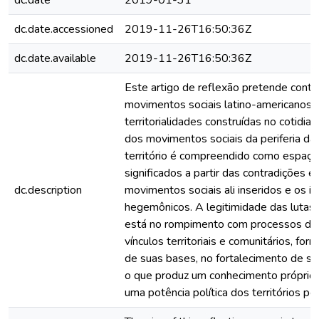
dc.date
2019-01-31
dc.date.accessioned
2019-11-26T16:50:36Z
dc.date.available
2019-11-26T16:50:36Z
Este artigo de reflexão pretende contri
movimentos sociais latino-americanos, 
territorialidades construídas no cotidi
dos movimentos sociais da periferia d
território é compreendido como espaço 
significados a partir das contradições 
dc.description
movimentos sociais ali inseridos e os 
hegemônicos. A legitimidade das lutas
está no rompimento com processos de 
vínculos territoriais e comunitários, forma
de suas bases, no fortalecimento de se
o que produz um conhecimento próprio q
uma potência política dos territórios per