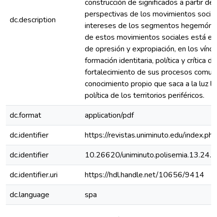
construcción de significados a partir de 
perspectivas de los movimientos sociale
dc.description
intereses de los segmentos hegemónicos
de estos movimientos sociales está en
de opresión y expropiación, en los víncul
formación identitaria, política y crítica d
fortalecimiento de sus procesos comuni
conocimiento propio que saca a la luz l
política de los territorios periféricos.
dc.format
application/pdf
dc.identifier
https://revistas.uniminuto.edu/index.p
dc.identifier
10.26620/uniminuto.polisemia.13.24.
dc.identifier.uri
https://hdl.handle.net/10656/9414
dc.language
spa